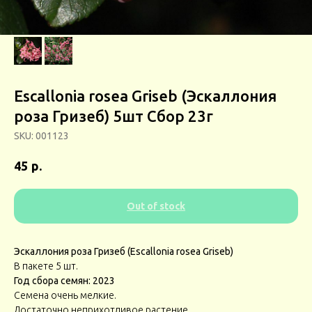
Escallonia rosea Griseb (Эскаллония
роза Гризеб) 5шт Сбор 23г
SKU:
001123
р.
45
Out of stock
Эскаллония роза Гризеб (Escallonia rosea Griseb)
В пакете 5 шт.
Год сбора семян: 2023
Семена очень мелкие.
Достаточно неприхотливое растение