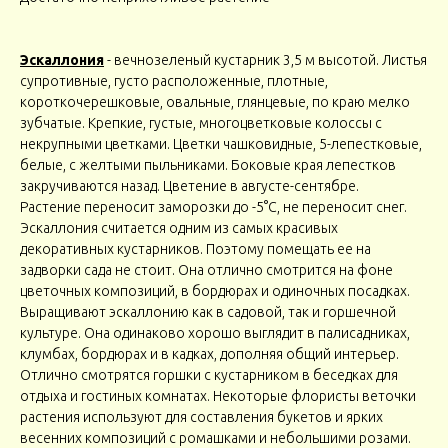
Эскаллония
- вечнозеленый кустарник 3,5 м высотой. Листья
супротивные, густо расположенные, плотные,
короткочерешковые, овальные, глянцевые, по краю мелко
зубчатые. Крепкие, густые, многоцветковые колоссы с
некрупными цветками. Цветки чашковидные, 5-лепестковые,
белые, с желтыми пыльниками. Боковые края лепестков
закручиваются назад. Цветение в августе-сентябре.
Растение переносит заморозки до -5°С, не переносит снег.
Эскаллония считается одним из самых красивых
декоративных кустарников. Поэтому помещать ее на
задворки сада не стоит. Она отлично смотрится на фоне
цветочных композиций, в бордюрах и одиночных посадках.
Выращивают эскаллонию как в садовой, так и горшечной
культуре. Она одинаково хорошо выглядит в палисадниках,
клумбах, бордюрах и в кадках, дополняя общий интерьер.
Отлично смотрятся горшки с кустарником в беседках для
отдыха и гостиных комнатах. Некоторые флористы веточки
растения используют для составления букетов и ярких
весенних композиций с ромашками и небольшими розами.