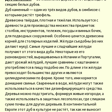
секцию белых дубов.
Дуб каменный — один из трёх видов дубов, в симбиозе с
которыми растёт трюфель.
Древесина твёрдая, плотная и тяжёлая. Используется с
древности для производства множества предметов:
столбов, инструментов, тележек, посуды и винных бочек,
для подводных сооружений. Особенно ценится древесина
корней для столярных изделий. Жёлуди съедобны (из них
делают муку). Самые лучшие и сладчайшие жёлуди
получают от этого вида дуба. Некоторые из его
разновидностей, выращиваемых в Испании и Португалии,
дают урожай жёлудей, лучшие сравнимы с каштанами и
употребляются в пищу подобно им. По длине эти жёлуди
превосходят большинство других и являются
цилиндрическими по форме. Кроме того, ими кормятся
домашние свиньи. Сваренные в воде, жёлуди могут также
использоваться в качестве дезинфицирующего средства.
Деревья можно подстригать, формируя живые изгороди, а
также использовать в защитных лесополосах, где слишком
сухие почвы для других деревьев. В континентальной
Европе этот дуб в культуре не растёт, так как не выносит