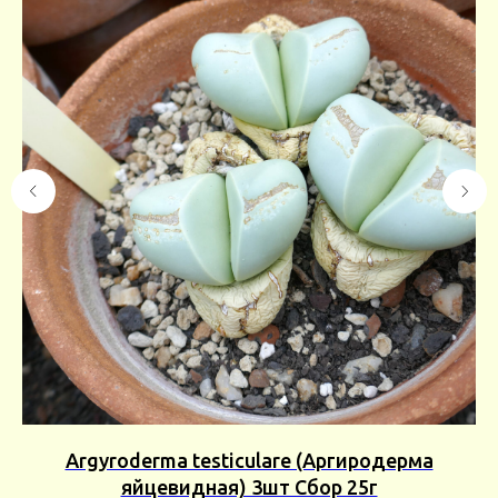
а)
Argyroderma testiculare (Аргиродерма
L
яйцевидная) 3шт Сбор 25г